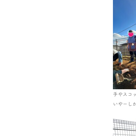
手やスコ
いやーし