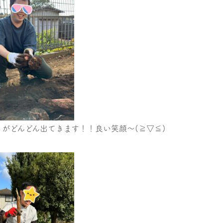
がどんどん出てきます！！良い笑顔～(≧▽≦)