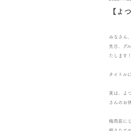
【よ
みなさん
先日、グ
たします
タイトル
実は、よ
さんのお
梅雨前に
掘りたて